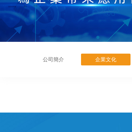
公司簡介
企業文化