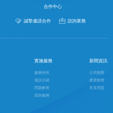
合作中心


誠摯邀請合作
諮詢業務
實施服務
新聞資訊
服務特性
公司動態
視訊示範
產業動態
問題解答
常見問題
諮詢服務