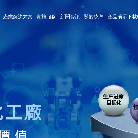
產業解決方案
實施服務
新聞資訊
關於統率
產品演示下載