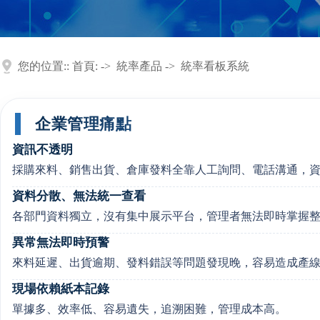
您的位置::
首頁:
->
統率產品
->
統率看板系統
企業管理痛點
資訊不透明
採購來料、銷售出貨、倉庫發料全靠人工詢問、電話溝通，
資料分散、無法統一查看
各部門資料獨立，沒有集中展示平台，管理者無法即時掌握
異常無法即時預警
來料延遲、出貨逾期、發料錯誤等問題發現晚，容易造成產
現場依賴紙本記錄
單據多、效率低、容易遺失，追溯困難，管理成本高。