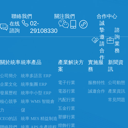
聯絡我們
關注我們
合作中心

02-



誠
在线

29108330
摯
諮
諮詢
邀
詢


請
業
合
務
作
關於統率
統率產品
產業解決方
實施服
新聞資
案
務
訊
公司簡介
統率多語言 ERP
電子行業
服務特性
公司動態
企業文化
統率集團 ERP
電器行業
誠邀合作
產業資訊
發展歷程
統率中小型 ERP
汽配行業
常見問題
核心競爭
統率 WMS 智能倉
五金行業
力
儲
塑膠行業
CEO的話
統率 MES 精益制造
燈飾行業
聯絡我們
統率 APS 生產排程