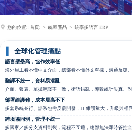
您的位置::
首頁:
->
統率產品
->
統率多語言 ERP
全球化管理痛點
語言壁壘高，協作效率低
海外員工看不懂中文介面，總部看不懂外文單據，溝通反覆
翻譯不統一，資料易混亂
介面、報表、單據翻譯不一致，術語錯亂，導致統計失真、
部署維護難，成本居高不下
多套系統並行、語系包需反覆開發，IT 維護量大，升級與相
跨境協同弱，管理不統一
多國家／多分支資料割裂，流程不互通，總部無法即時管控