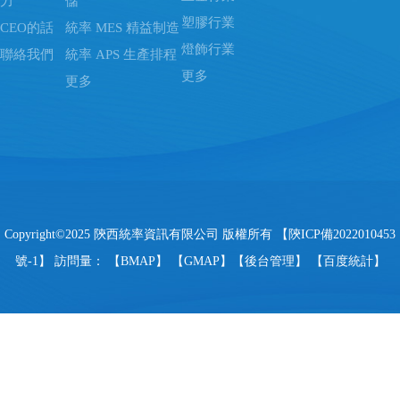
力
儲
塑膠行業
CEO的話
統率 MES 精益制造
燈飾行業
聯絡我們
統率 APS 生產排程
更多
更多
Copyright©2025 陝西統率資訊有限公司 版權所有 【
陝ICP備2022010453
號-1
】 訪問量：
【
BMAP
】 【
GMAP
】【
後台管理
】 【
百度統計
】