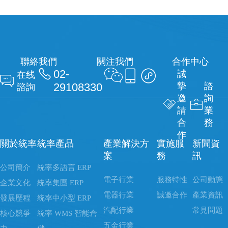
聯絡我們
關注我們
合作中心

02-



誠
在线

29108330
摯
諮
諮詢
邀
詢


請
業
合
務
作
關於統率
統率產品
產業解決方
實施服
新聞資
案
務
訊
公司簡介
統率多語言 ERP
電子行業
服務特性
公司動態
企業文化
統率集團 ERP
電器行業
誠邀合作
產業資訊
發展歷程
統率中小型 ERP
汽配行業
常見問題
核心競爭
統率 WMS 智能倉
五金行業