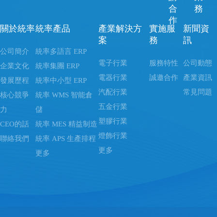
合
務
作
關於統率
統率產品
產業解決方
實施服
新聞資
案
務
訊
公司簡介
統率多語言 ERP
電子行業
服務特性
公司動態
企業文化
統率集團 ERP
電器行業
誠邀合作
產業資訊
發展歷程
統率中小型 ERP
汽配行業
常見問題
核心競爭
統率 WMS 智能倉
五金行業
力
儲
塑膠行業
CEO的話
統率 MES 精益制造
燈飾行業
聯絡我們
統率 APS 生產排程
更多
更多