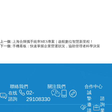
上一個::
上海合輝攜手統率MES專案｜啟航數位智慧新里程！
下一個::
手機看板：快速掌握企業營運狀況，協助管理者科學決策
聯絡我們
關注我們
合作中心

02-



誠
在线

29108330
摯
諮
諮詢
邀
詢


請
業